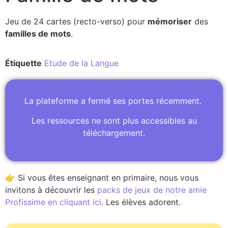
Jeu de 24 cartes (recto-verso) pour
mémoriser
des
familles de mots
.
Étiquette
Etude de la Langue
La plateforme a fermé ses portes récemment.
Les ressources ne sont plus accessibles au
téléchargement.
👉 Si vous êtes enseignant en primaire, nous vous
invitons à découvrir les
packs de jeux de notre amie
Profissime en cliquant ici
. Les élèves adorent.