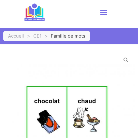
Accueil
>
CE1
>
Famille de mots