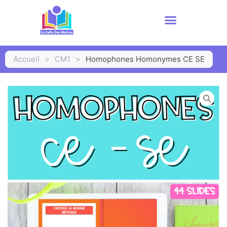
Accueil
>
CM1
>
Homophones Homonymes CE SE