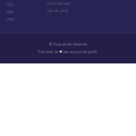
Alternatives
CE2
Vie de prof
CM1
CM2
© Tous droits réservés
Fait avec le ❤ par et pour les profs.