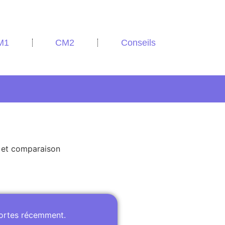
M1
CM2
Conseils
e et comparaison
portes récemment.