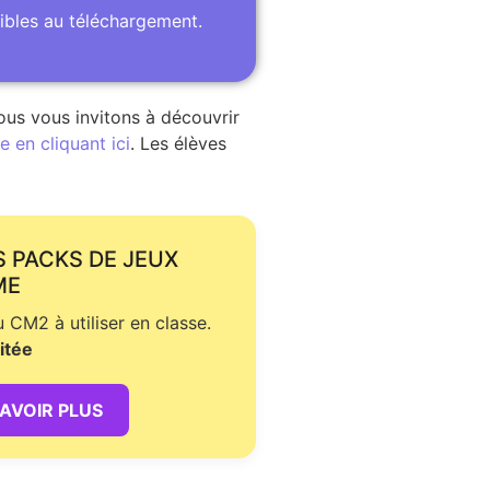
ibles au téléchargement.
ous vous invitons à découvrir
 en cliquant ici
. Les élèves
S PACKS DE JEUX
ME
CM2 à utiliser en classe.
itée
SAVOIR PLUS