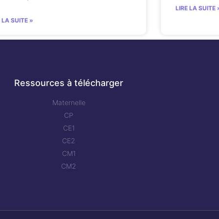
LIRE LA SUITE 
E LA SUITE »
Ressources à télécharger
Maternelle
CP
CE1
CE2
CM1
CM2