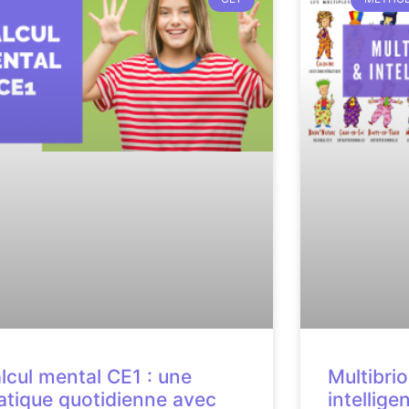
lcul mental CE1 : une
Multibri
atique quotidienne avec
intellige