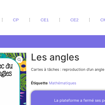
CP
CE1
CE2
C
Les angles
Cartes à tâches : reproduction d’un angl
Étiquette
Mathématiques
La plateforme a fermé ses 