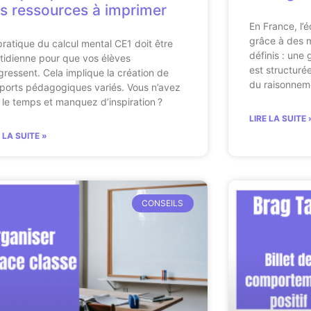
s ressources à imprimer
En France, l’
grâce à des 
pratique du calcul mental CE1 doit être
définis : une
tidienne pour que vos élèves
est structuré
gressent. Cela implique la création de
du raisonnem
ports pédagogiques variés. Vous n’avez
 le temps et manquez d’inspiration ?
LIRE LA SUITE 
E LA SUITE »
CONSEILS