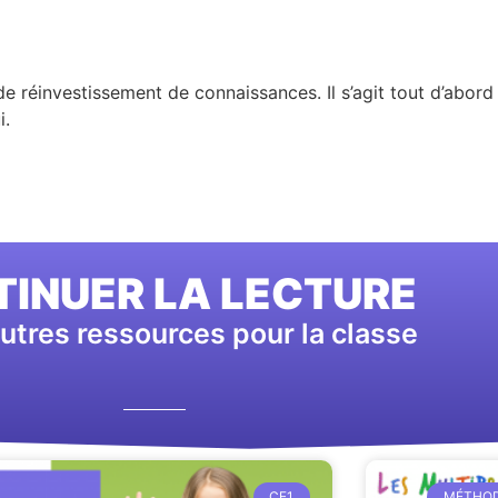
r de réinvestissement de connaissances. Il s’agit tout d’abord 
i.
INUER LA LECTURE
utres ressources pour la classe
CE1
MÉTHOD