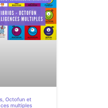
os, Octofun et
nces multiples