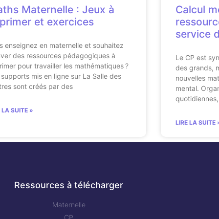
ths Maternelle : Jeux à
Calcul m
primer et exercices
ressourc
service 
s enseignez en maternelle et souhaitez
uver des ressources pédagogiques à
Le CP est syn
rimer pour travailler les mathématiques ?
des grands, m
 supports mis en ligne sur La Salle des
nouvelles mat
tres sont créés par des
mental. Orga
quotidiennes,
E LA SUITE »
LIRE LA SUITE 
Ressources à télécharger
Maternelle
CP