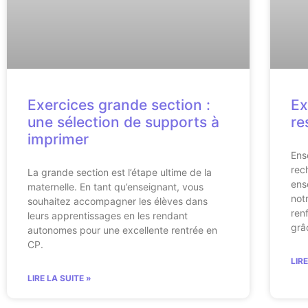
Exercices grande section :
Ex
une sélection de supports à
re
imprimer
Ens
rec
La grande section est l’étape ultime de la
ens
maternelle. En tant qu’enseignant, vous
not
souhaitez accompagner les élèves dans
ren
leurs apprentissages en les rendant
grâ
autonomes pour une excellente rentrée en
CP.
LIR
LIRE LA SUITE »