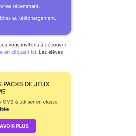
portes récemment.
ibles au téléchargement.
ous vous invitons à découvrir
 en cliquant ici
. Les élèves
S PACKS DE JEUX
ME
CM2 à utiliser en classe.
itée
SAVOIR PLUS