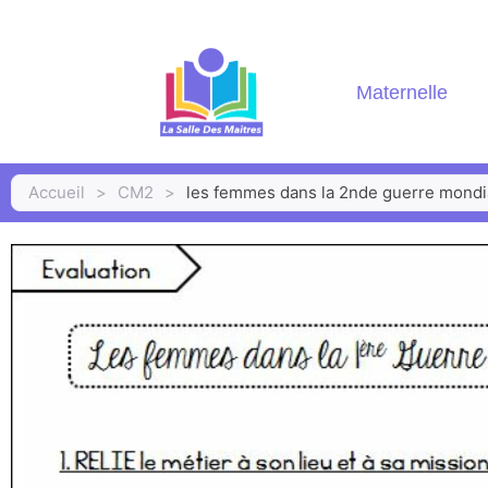
Maternelle
Accueil
>
CM2
>
les femmes dans la 2nde guerre mondi