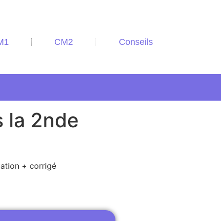
M1
CM2
Conseils
 la 2nde
ation + corrigé