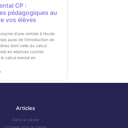
ental CP :
es pédagogiques au
de vos élèves
onyme d’une rentrée à l’école
ais aussi de l’introduction de
ières dont celle du calcul
nisé en séances courtes
 le calcul mental en
»
Articles
Dans la classe
Conseils pour la classe