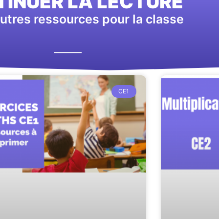
INUER LA LECTURE
utres ressources pour la classe
CE1