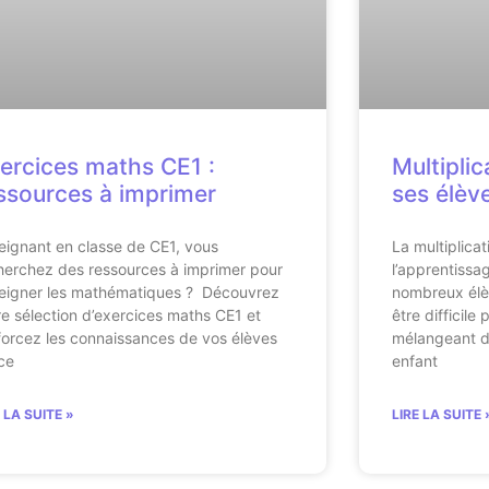
ercices maths CE1 :
Multiplic
ssources à imprimer
ses élèv
eignant en classe de CE1, vous
La multiplicat
herchez des ressources à imprimer pour
l’apprentissa
eigner les mathématiques ? Découvrez
nombreux élè
re sélection d’exercices maths CE1 et
être difficile
forcez les connaissances de vos élèves
mélangeant da
ce
enfant
E LA SUITE »
LIRE LA SUITE 