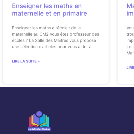
Enseigner les maths en
Ma
maternelle et en primaire
im
Enseigner les maths à l’école : de la
Vou
maternelle au CM2 Vous êtes professeur des
tro
écoles ? La Salle des Maitres vous propose
imp
une sélection d’articles pour vous aider à
Les
Mai
LIRE LA SUITE »
LIR