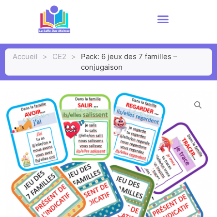
Accueil
>
CE2
>
Pack: 6 jeux des 7 familles –
conjugaison