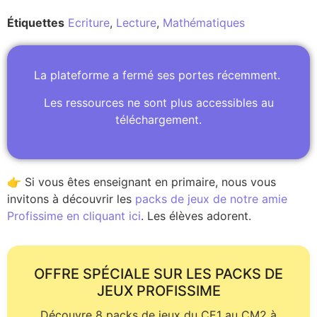
Étiquettes
Ecriture
,
Lecture
,
Mathématiques
La plateforme a fermé ses portes récemment.
Les ressources ne sont plus accessibles au
téléchargement.
👉 Si vous êtes enseignant en primaire, nous vous
invitons à découvrir les
packs de jeux de notre amie
Profissime en cliquant ici
. Les élèves adorent.
OFFRE SPÉCIALE SUR LES PACKS DE
JEUX PROFISSIME
Découvre 8 packs de jeux du CE1 au CM2 à