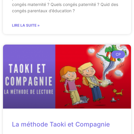
congés maternité ? Quels congés paternité ? Quid des
congés parentaux d’éducation ?
LIRE LA SUITE »
CP
La méthode Taoki et Compagnie