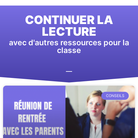
CONTINUER LA
LECTURE
avec d'autres ressources pour la
classe
CONSEILS