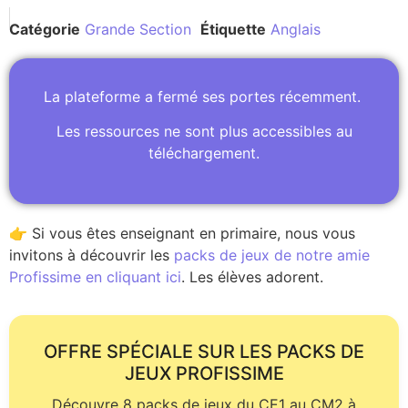
Catégorie
Grande Section
Étiquette
Anglais
La plateforme a fermé ses portes récemment.
Les ressources ne sont plus accessibles au
téléchargement.
👉 Si vous êtes enseignant en primaire, nous vous
invitons à découvrir les
packs de jeux de notre amie
Profissime en cliquant ici
. Les élèves adorent.
OFFRE SPÉCIALE SUR LES PACKS DE
JEUX PROFISSIME
Découvre 8 packs de jeux du CE1 au CM2 à