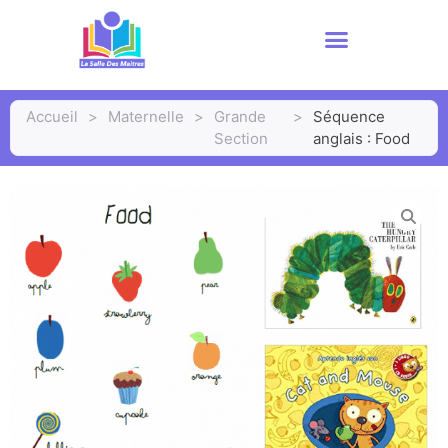
Accueil
>
Maternelle
>
Grande
>
Séquence
Section
anglais : Food