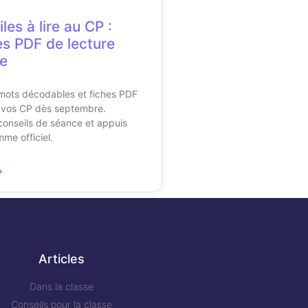
les à lire au CP :
es PDF de lecture
ue
 mots décodables et fiches PDF
re vos CP dès septembre.
conseils de séance et appuis
mme officiel.
»
Articles
Dans la classe
Conseils pour la classe