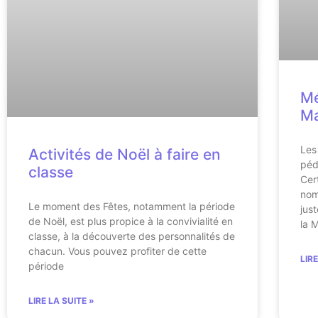
Mé
M
Les
Activités de Noël à faire en
péd
classe
Cer
nom
Le moment des Fêtes, notamment la période
just
de Noël, est plus propice à la convivialité en
la 
classe, à la découverte des personnalités de
chacun. Vous pouvez profiter de cette
LIR
période
LIRE LA SUITE »