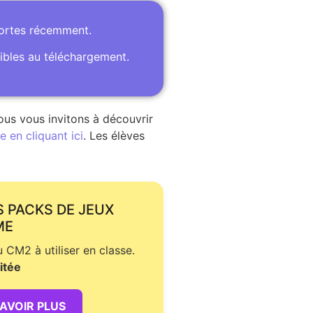
portes récemment.
ibles au téléchargement.
ous vous invitons à découvrir
 en cliquant ici
. Les élèves
S PACKS DE JEUX
ME
CM2 à utiliser en classe.
itée
SAVOIR PLUS