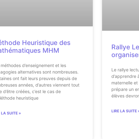
thode Heuristique des
Rallye L
athématiques MHM
organise
 méthodes d’enseignement et les
Le rallye lect
agogies alternatives sont nombreuses.
d’apprendre à
taines ont fait leurs preuves depuis de
maternelle et
breuses années, d’autres viennent tout
prépare un en
e d’être créées, c’est le cas de
élèves devron
Méthode heuristique
LIRE LA SUITE 
E LA SUITE »