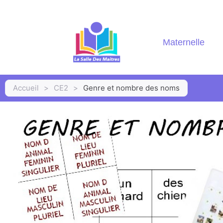
Maternelle
Accueil
>
CE2
>
Genre et nombre des noms