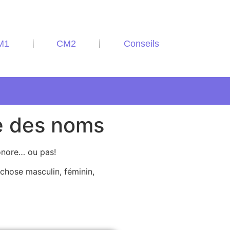
M1
CM2
Conseils
e des noms
sonore… ou pas!
chose masculin, féminin,