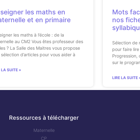
seigner les maths en
Mots faci
ternelle et en primaire
nos fich
syllabiq
eigner les maths à l’école : de la
ernelle au CM2 Vous êtes professeur des
Sélection de
les ? La Salle des Maitres vous propose
pour faire li
 sélection d’articles pour vous aider à
Progression, 
sur le progra
E LA SUITE »
LIRE LA SUITE 
Ressources à télécharger
Maternelle
CP